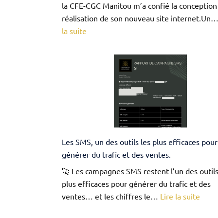
la CFE-CGC Manitou m’a confié la conception 
réalisation de son nouveau site internet.Un
:
la suite
La
CFE-
CGC
Manitou
fait
confiance
à
LAURALD
Les SMS, un des outils les plus efficaces pour
pour
générer du trafic et des ventes.
la
réalisation
🚀 Les campagnes SMS restent l’un des outils
de
plus efficaces pour générer du trafic et des
son
:
ventes… et les chiffres le…
Lire la suite
site
Les