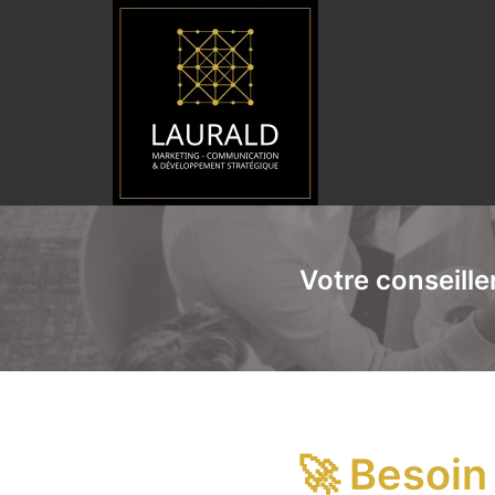
Aller
au
contenu
Votre conseille
🚀
Besoin