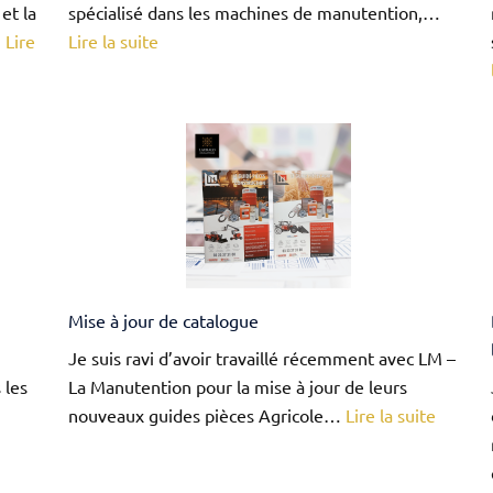
et la
spécialisé dans les machines de manutention,…
:
…
Lire
Lire la suite
Lancement
du
nouveau
site
internet
de
GT
MAT
Mise à jour de catalogue
Je suis ravi d’avoir travaillé récemment avec LM –
 les
La Manutention pour la mise à jour de leurs
:
nouveaux guides pièces Agricole…
Lire la suite
Mise
à