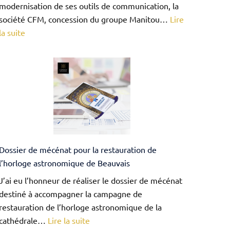
modernisation de ses outils de communication, la
société CFM, concession du groupe Manitou…
Lire
:
la suite
Refonte
de
la
plaquette
commerciale
de
la
CFM,
Dossier de mécénat pour la restauration de
concession
l’horloge astronomique de Beauvais
Manitou
en
J’ai eu l’honneur de réaliser le dossier de mécénat
Île-
destiné à accompagner la campagne de
de-
restauration de l’horloge astronomique de la
France
:
cathédrale…
Lire la suite