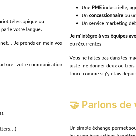
Une
PME
industrielle, ag
Un
concessionnaire
ou un
ariot télescopique ou
Un service marketing déb
parle votre langue.
Je m’intègre à vos équipes ave
ternet… Je prends en main vos
ou récurrentes.
Vous ne faites pas dans les mac
tructurer votre communication
juste me donner deux ou trois c
fonce comme si j’y étais depuis
🤝 Parlons de v
es
Un simple échange permet souve
etters…)
les premières actions à mettre