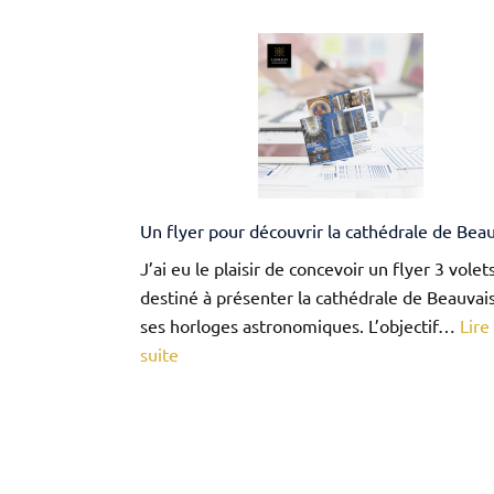
web
SMS,
un
des
outil
les
plus
effic
pour
Un flyer pour découvrir la cathédrale de Bea
géné
du
J’ai eu le plaisir de concevoir un flyer 3 volet
trafic
destiné à présenter la cathédrale de Beauvais
et
ses horloges astronomiques. L’objectif…
Lire 
des
:
suite
vente
Un
flyer
pour
découvrir