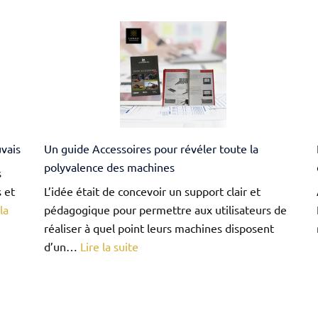
jour
de
catalo
s
aces
uvais
Un guide Accessoires pour révéler toute la
rer
polyvalence des machines
s
 et
L’idée était de concevoir un support clair et
la
pédagogique pour permettre aux utilisateurs de
réaliser à quel point leurs machines disposent
s.
:
d’un…
Lire la suite
Un
guide
Accessoires