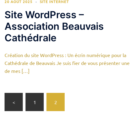
20 AOÛT 2025
SITE INTERNET
Site WordPress –
Association Beauvais
Cathédrale
Création du site WordPress : Un écrin numérique pour la
Cathédrale de Beauvais Je suis fier de vous présenter une
de mes […]
Pagination
<
1
2
des
publications