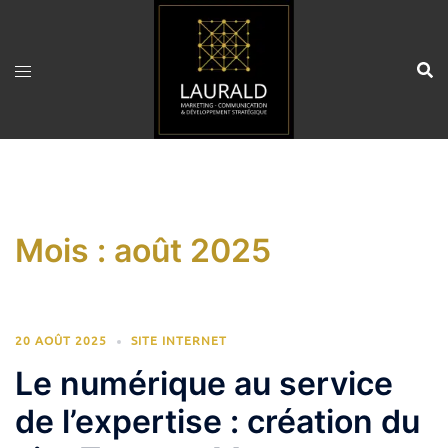
Aller
au
contenu
Mois :
août 2025
20 AOÛT 2025
SITE INTERNET
Le numérique au service
de l’expertise : création du